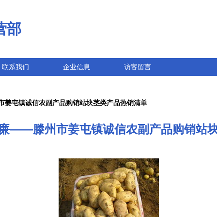
营部
联系我们
企业信息
访客留言
市姜屯镇诚信农副产品购销站块茎类产品热销清单
廉——滕州市姜屯镇诚信农副产品购销站