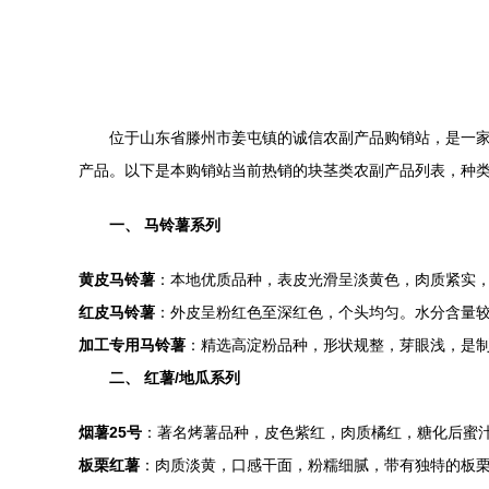
位于山东省滕州市姜屯镇的诚信农副产品购销站，是一家
产品。以下是本购销站当前热销的块茎类农副产品列表，种
一、 马铃薯系列
黄皮马铃薯
：本地优质品种，表皮光滑呈淡黄色，肉质紧实
红皮马铃薯
：外皮呈粉红色至深红色，个头均匀。水分含量
加工专用马铃薯
：精选高淀粉品种，形状规整，芽眼浅，是
二、 红薯/地瓜系列
烟薯25号
：著名烤薯品种，皮色紫红，肉质橘红，糖化后蜜汁
板栗红薯
：肉质淡黄，口感干面，粉糯细腻，带有独特的板