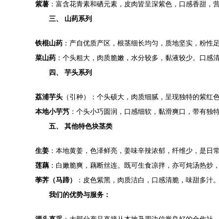
紫薯
：富含花青素和硒元素，皮肉皆呈深紫色，口感香甜，
三、 山药系列
铁棍山药
：产自优质产区，根茎细长均匀，质地坚实，粉性
菜山药
：个头粗大，肉质脆嫩，水分较多，黏液较少。口感
四、 芋头系列
荔浦芋头
（引种）：个头硕大，肉质细腻，呈现独特的紫红
本地小芋艿
：个头小巧圆润，口感细软，黏滑爽口，带有独
五、 其他特色块茎类
生姜
：本地黄姜，色泽鲜亮，姜味辛辣浓郁，纤维少，是日
莲藕
：白嫩脆爽，藕断丝连。既可生食凉拌，亦可炖汤热炒
荸荠（马蹄）
：皮色紫黑，肉质洁白，口感清脆，味甜多汁
我们的优势与服务：