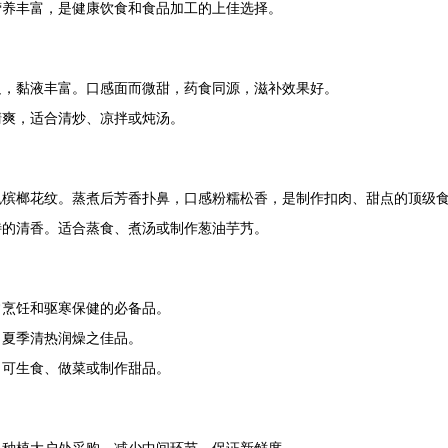
营养丰富，是健康饮食和食品加工的上佳选择。
足，黏液丰富。口感面而微甜，药食同源，滋补效果好。
清爽，适合清炒、凉拌或炖汤。
色槟榔花纹。蒸煮后芳香扑鼻，口感粉糯松香，是制作扣肉、甜点的顶级
特的清香。适合蒸食、煮汤或制作葱油芋艿。
常烹饪和驱寒保健的必备品。
，夏季清热润燥之佳品。
。可生食、做菜或制作甜品。