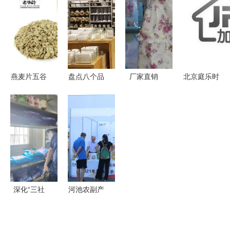
场零售价格
兴工作
市场趋势全
生品质与市
小幅波动，
解析
场的桥梁
销售平稳运
行
燕麦片五谷
盘点八个品
厂家直销
北京庭乐时
价格全解析
牌新物种的
沐丽雅日用
光 点亮日
如何买到最
花样创新营
品，卓越品
用百货零售
划算的优质
销 重塑日
质直达您的
新价值
产品？
用百货销售
日常生活
与购物革命
深化“三社
河池农副产
合一”改革
品深圳展销
株洲市社赴
签约1.66亿