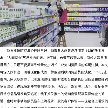
随着疫情防控形势持续向好，我市各大商超逐渐恢复往日的热闹景
象，“人间烟火”气息扑面而来。据了解，自春节假期以来，商超人流量明
显回升，日用百货类商品销量稳步增长，成为消费回温的鲜明注脚。本文
将深入探析这一回暖现象的成因，并展望后续消费趋势的演化。\n\n走进
市内几家大型超市，记者发现过往假期时收银台前的长队因换班和错峰购
物而缩短，但现场消费节奏明显加快。洗发水、洗衣液、纸巾、收纳盒等
日常必需品引发购买热潮，线下摊位推出的促销套装配蔬菜保鲜盒的通
透，也时时带动着候员拖车上流花饼一般的客户体验——促销台上暖场的